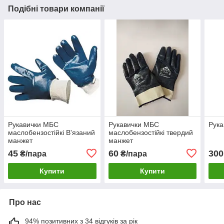
Подібні товари компанії
Рукавички МБС
Рукавички МБС
Рука
маслобензостійкі В'язаний
маслобензостійкі твердий
манжет
манжет
45
60
300
₴/пара
₴/пара
Купити
Купити
Про нас
94% позитивних з 34 відгуків за рік