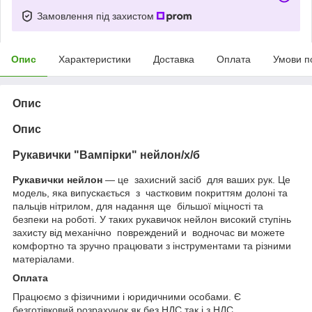
Замовлення під захистом
Опис
Характеристики
Доставка
Оплата
Умови п
Опис
Опис
Рукавички "Вампірки" нейлон/х/б
Рукавички нейлон
— це захисний засіб для ваших рук. Це
модель, яка випускається з частковим покриттям долоні та
пальців нітрилом, для надання ще більшої міцності та
безпеки на роботі. У таких рукавичок нейлон високий ступінь
захисту від механічно повреждений и водночас ви можете
комфортно та зручно працювати з інструментами та різними
матеріалами.
Оплата
Працюємо з фізичними і юридичними особами. Є
безготівковий розрахунок як без НДС так і з НДС.