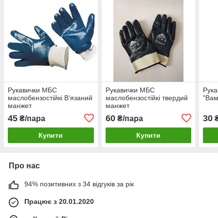
Рукавички МБС
Рукавички МБС
Рука
маслобензостійкі В'язаний
маслобензостійкі твердий
"Вам
манжет
манжет
45
60
30
₴/пара
₴/пара
Купити
Купити
Про нас
94% позитивних з 34 відгуків за рік
Працює з 20.01.2020