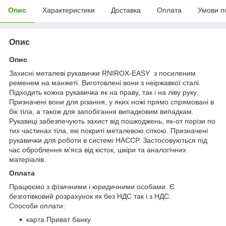
Опис
Характеристики
Доставка
Оплата
Умови п
Опис
Опис
Захисні металеві рукавички RNIROX-EASY з посиленим
ременем на манжеті. Виготовлені вони з неіржавкої сталі.
Підходить кожна рукавичка як на праву, так і на ліву руку.
Призначені вони для різання, у яких ножі прямо спрямовані в
бік тіла, а також для запобігання випадковим випадкам.
Рукавиці забезпечують захист від пошкоджень, як-от порізи по
тих частинах тіла, які покриті металевою сіткою. Призначені
рукавички для роботи в системі HACCP. Застосовуються під
час оброблення м'яса від кісток, шкіри та аналогічних
матеріалів.
Оплата
Працюємо з фізичними і юридичними особами. Є
безготівковий розрахунок як без НДС так і з НДС.
Способи оплати:
карта Приват банку