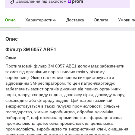
Замовлення під захистом
Опис
Характеристики
Доставка
Оплата
Умови п
Опис
Фільтр 3М 6057 АВЕ1
Опис
Протигазовий фільтр 3М 6057 АВЕ1 допомагає забезпечити
захист від органічних парів і кислих газів у різному
середовищі. Якщо належним чином використовувати з
відповідним 3M-респіратором, то цей патрон/картридж
забезпечить захист органів дихання від певних органічних
парів, хлору, хлориду водню, двоокису сірки, діоксиду хлору,
сірководню або фториду водню. Цей патрон зазвичай
використовується в таких галузях промисловості: сільське
господарство, хімічне виробництво, обробка алюмінію,
лабораторії, нафтохімічна промисловість, фармацевтична
промисловість, целюлозна промисловість, целюлозна
промисловість, виробництво та використання клей, очищення
кислотою, травлення металу, а також для загального