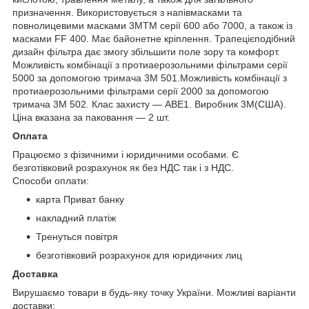
призначення. Використовується з напівмасками та
повнолицевими масками 3MTM серії 600 або 7000, а також із
масками FF 400. Має байонетне кріплення. Трапецієподібний
дизайн фільтра дає змогу збільшити поле зору та комфорт.
Можливість комбінації з протиаерозольними фільтрами серії
5000 за допомогою тримача 3М 501.Можливість комбінації з
протиаерозольними фільтрами серії 2000 за допомогою
тримача 3М 502. Клас захисту — АВЕ1. Виробник 3M(США).
Ціна вказана за паковання — 2 шт.
Оплата
Працюємо з фізичними і юридичними особами. Є
безготівковий розрахунок як без НДС так і з НДС.
Способи оплати:
карта Приват банку
накладний платіж
Тренуться повітря
безготівковий розрахунок для юридичних лиц
Доставка
Вирушаємо товари в будь-яку точку України. Можливі варіанти
доставки: