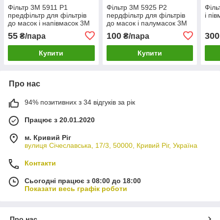
Фільтр 3М 5911 P1
Фільтр 3М 5925 Р2
Філь
предфільтр для фільтрів
пердфільтр для фільтрів
і пі
до масок і напівмасок 3М
до масок і палумасок 3М
55
100
300
₴/пара
₴/пара
Купити
Купити
Про нас
94% позитивних з 34 відгуків за рік
Працює з 20.01.2020
м. Кривий Ріг
вулиця Січеславська, 17/3, 50000, Кривий Ріг, Україна
Контакти
Сьогодні працює з 08:00 до 18:00
Показати весь графік роботи
Про нас