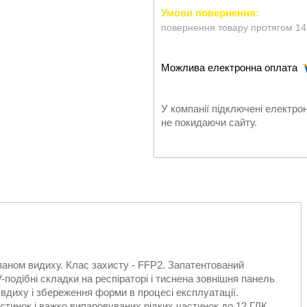
повернення товару протягом 14
У компанії підключені електро
не покидаючи сайту.
аном видиху. Клас захисту - FFP2. Запатентований
подібні складки на респіраторі і тиснена зовнішня панель
 вдиху і збереження форми в процесі експлуатації.
астинок і важко випаровуваних рідких частинок до 12 ГДК.