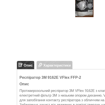
Опис
Характеристики
Респіратор 3М 9162Е VFlex FFP-2
Опис
Протиаерозольний респіратор 3M VFlex 9162Е з клап
електретний фільтр 3M з низьким опором диханню. V-
для запобігання контакту респіратора з обличчям на
Забезпечує захист від зважених в повітрі твердих ч