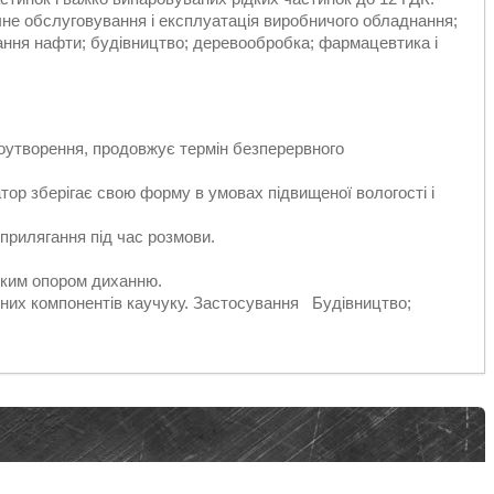
чне обслуговування і експлуатація виробничого обладнання;
ання нафти; будівництво; деревообробка; фармацевтика і
утворення, продовжує термін безперервного
тор зберігає свою форму в умовах підвищеної вологості і
прилягання під час розмови.
ьким опором диханню.
ьних компонентів каучуку. Застосування Будівництво;