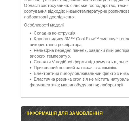
Області застосування: сільське господарство, техні
сортування відходів; низькотемпературне розпилюв
лабораторні дослідження.
Особливості моделі
Складна конструкція.
Клапан видиху 3М™ Cool Flow™ зменшує тепло
використання респіратора;
Рельєфна передня панель, завдяки якій респіра
високих температур.
Складки V-подібної форми підтримують щільне 
Прихований носовий затискач з алюмінію.
Електретний пилоуловлювальний фільтр з низ
Еластична резинка оголів'я не містить натурал
фармацевтика; машинобудування; лабораторії
ІНФОРМАЦІЯ ДЛЯ ЗАМОВЛЕННЯ