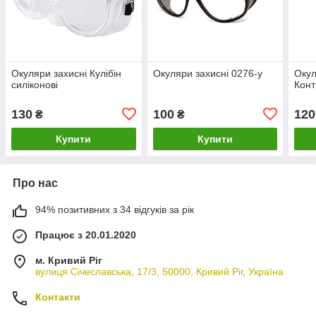
Окуляри захисні Кулібін
Окуляри захисні 0276-у
Окул
силіконові
Конт
130
100
120
₴
₴
Купити
Купити
Про нас
94% позитивних з 34 відгуків за рік
Працює з 20.01.2020
м. Кривий Ріг
вулиця Січеславська, 17/3, 50000, Кривий Ріг, Україна
Контакти