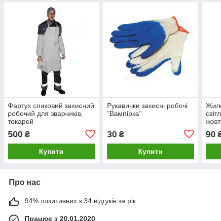
Фартух спиковий захисний
Рукавички захисні робочі
Жиле
робочий для зварників,
"Вампірка"
світ
токарей
жовт
500
30
90
₴
₴
Купити
Купити
Про нас
94% позитивних з 34 відгуків за рік
Працює з 20.01.2020