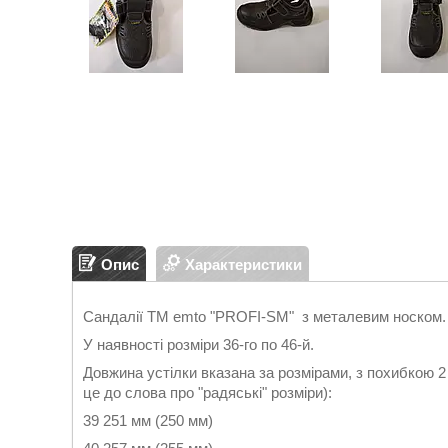
Опис
Характеристики
Сандалії TM emto "PROFI-SM" з металевим носком.
У наявності розміри 36-го по 46-й.
Довжина устілки вказана за розмірами, з похибкою 2
це до слова про "радяські" розміри):
39 251 мм (250 мм)