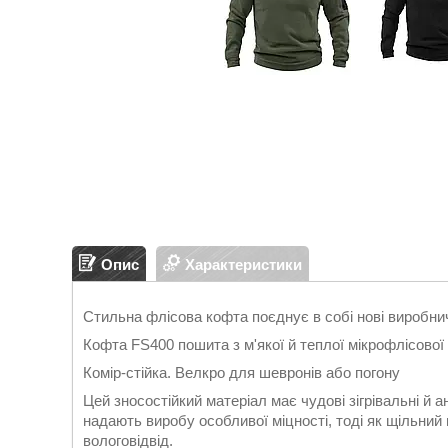
Опис
Характеристики
Стильна флісова кофта поєднує в собі нові виробнич
Кофта FS400 пошита з м'якої й теплої мікрофлісової
Комір-стійка. Велкро для шевронів або погону
Цей зносостійкий матеріал має чудові зігрівальні й а
надають виробу особливої міцності, тоді як щільний 
вологовідвід.