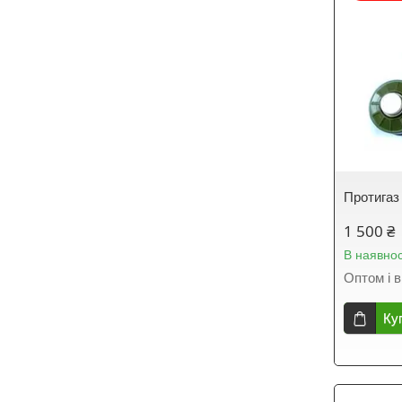
Протигаз
1 500 ₴
В наявнос
Оптом і в
Ку