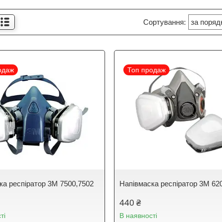
одаж
Топ продаж
ка респіратор 3М 7500,7502
Напівмаска респіратор 3М 62
440 ₴
ті
В наявності