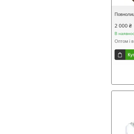
Повнолиц
2 000 ₴
В наявнос
Оптом і в
Ку