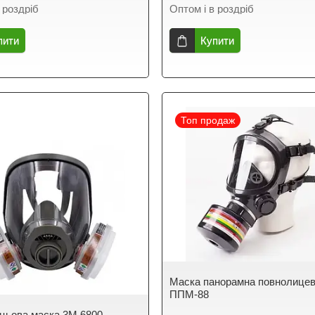
 роздріб
Оптом і в роздріб
пити
Купити
Топ продаж
Маска панорамна повнолице
ППМ-88
цьова маска 3М 6800