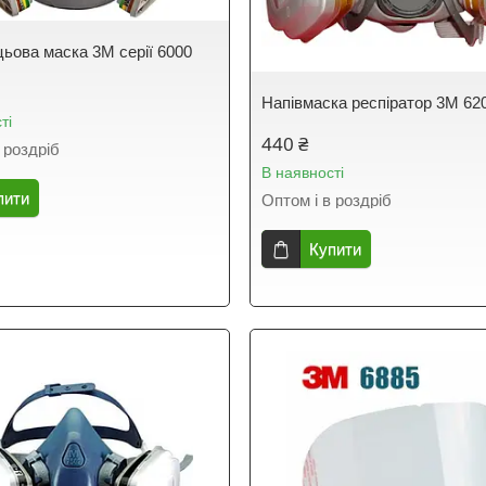
ьова маска 3М серії 6000
Напівмаска респіратор 3М 62
ті
440 ₴
 роздріб
В наявності
пити
Оптом і в роздріб
Купити