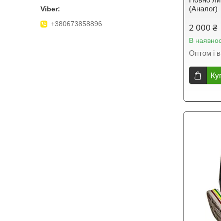
(Аналог)
+380673858896
2 000 ₴
В наявнос
Оптом і в
Ку