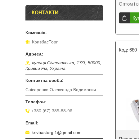
Оптом і в
КОНТАКТИ
Ку
КривбасТорг
680
вулиця Січеславська, 17/3, 50000,
Кривий Ріг, Україна
Снісаренко Олександр Вадимович
+380 (67) 385-88-96
krivbastorg.1@gmail.com
Повно ли