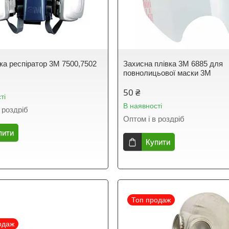
ка респіратор 3М 7500,7502
Захисна плівка 3М 6885 для
повнолицьової маски 3М
50 ₴
ті
В наявності
 роздріб
Оптом і в роздріб
пити
Купити
Топ продаж
одаж