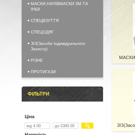
МАСКИ,НАПІВМАСКИ 3М ТА
ІНШІ
СПЕЦВЗУТТЯ
СПЕЦОДЯГ
ЗІЗ(Засоби Індивідуального
Захисту)
МАСКИ
РІЗНЕ
ПРОТИГАЗИ
ФІЛЬТРИ
Ціна
ЗІЗ(Засо
Наявність