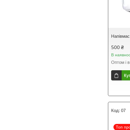
Напівмас
500 ₴
В наявнос
Оптом і в
Ку
07
Топ пр